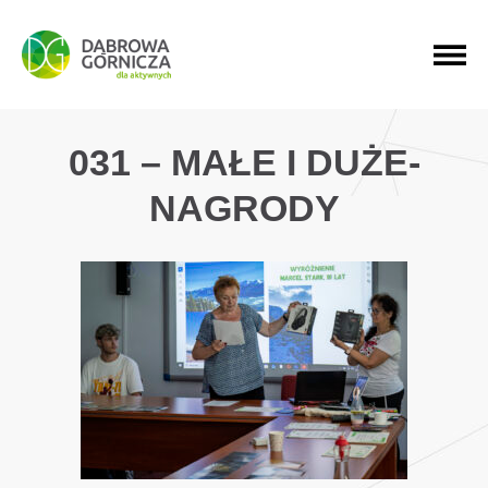
PRZEJDŹ DO MENU GŁÓWNEGO
PRZEJDŹ DO WYSZUKIWARKI
PRZEJDŹ DO TREŚCI
031 – MAŁE I DUŻE-
NAGRODY