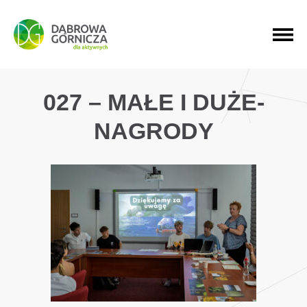
PRZEJDŹ DO MENU GŁÓWNEGO
PRZEJDŹ DO WYSZUKIWARKI
PRZEJDŹ DO TREŚCI
027 – MAŁE I DUŻE-
NAGRODY