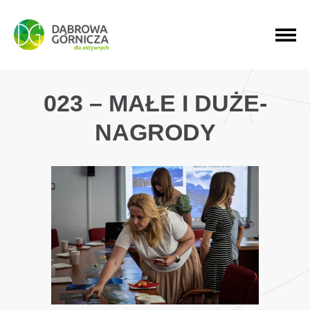
PRZEJDŹ DO MENU GŁÓWNEGO
PRZEJDŹ DO WYSZUKIWARKI
PRZEJDŹ DO TREŚCI
023 – MAŁE I DUŻE-
NAGRODY