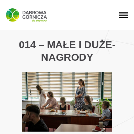
PRZEJDŹ DO MENU GŁÓWNEGO
PRZEJDŹ DO WYSZUKIWARKI
PRZEJDŹ DO TREŚCI
014 – MAŁE I DUŻE-
NAGRODY