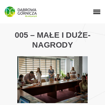
PRZEJDŹ DO MENU GŁÓWNEGO
PRZEJDŹ DO WYSZUKIWARKI
PRZEJDŹ DO TREŚCI
005 – MAŁE I DUŻE-
NAGRODY