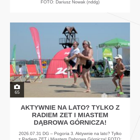
FOTO: Dariusz Nowak (nddg)
65
AKTYWNIE NA LATO? TYLKO Z
RADIEM ZET I MIASTEM
DĄBROWA GÓRNICZA!
2026.07.31 DG – Pogoria 3. Aktywnie na lato? Tylko
z Radiem ZET i Miastem Dąbrowa Górnicza! FOTO: