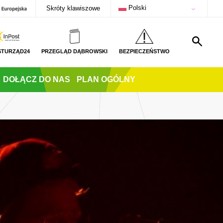
Polski
Skróty klawiszowe
STURZĄD24
PRZEGLĄD DĄBROWSKI
BEZPIECZEŃSTWO
DOŁĄCZ DO NAS
PLAN OGÓLNY