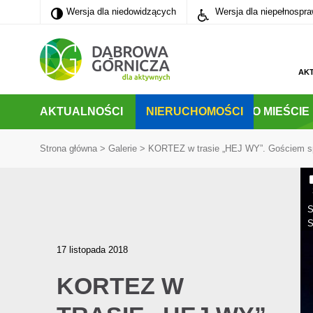
Wersja dla niedowidzących
Wersja dla niedowidzących
Wersja dla niepełnospr
PRZEJDŹ DO MENU GŁÓWNEGO
PRZEJDŹ DO WYSZUKIWARKI
PRZEJDŹ DO TREŚCI
AK
AKTUALNOŚCI
NIERUCHOMOŚCI
O MIEŚCIE
Strona główna
>
Galerie
>
KORTEZ w trasie „HEJ WY”. Gościem sp
S
S
17 listopada 2018
KORTEZ W