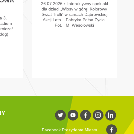
ROWA
26.07.2026 r. Interaktywny spektakl
dla dzieci „Włosy w górę! Kolorowy
Świat Trolli” w ramach Dąbrowskiej
a 3.
Akcji Lato – Fabryka Pełna Życia.
Radiem
Fot. : M. Wesołowski
rnicza!
ddg)
NY
Facebook Prezydenta Miasta