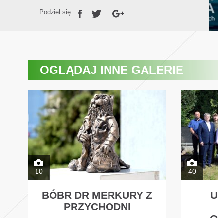
Podziel się:
OGLĄDAJ
INNE GALERIE
10
40
BÓBR DR MERKURY Z
U
PRZYCHODNI