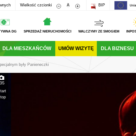
Zmniejsz rozmiar czcionki
Zwiększ rozmiar czcionki
awnych
Wielkość czcionki
A
BIP
TYWNA DG
SPRZEDAŻ NIERUCHOMOŚCI
WALCZYMY ZE SMOGIEM
INPO
DLA MIESZKAŃCÓW
UMÓW WIZYTĘ
DLA BIZNESU
ecjalnym były Panieneczki
35
tart
top