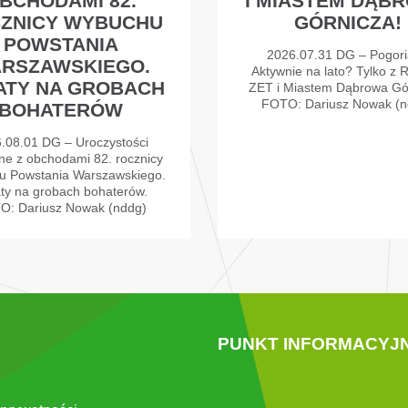
BCHODAMI 82.
I MIASTEM DĄB
ZNICY WYBUCHU
GÓRNICZA!
POWSTANIA
2026.07.31 DG – Pogori
RSZAWSKIEGO.
Aktywnie na lato? Tylko z 
ATY NA GROBACH
ZET i Miastem Dąbrowa Gó
FOTO: Dariusz Nowak (n
BOHATERÓW
.08.01 DG – Uroczystości
ne z obchodami 82. rocznicy
u Powstania Warszawskiego.
ty na grobach bohaterów.
O: Dariusz Nowak (nddg)
PUNKT INFORMACYJ