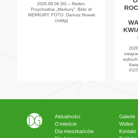
O
2026.08.06 DG – Reden.
ROC
Przychodnia „Merkury”. Bóbr dr
MERKURY. FOTO: Dariusz Nowak
(nddg)
WA
KWI
2026
związa
wybuch
Kwia
FOT
Aktualności
Galerie
O mieście
Wideo
Dla mieszkańców
Kontakt