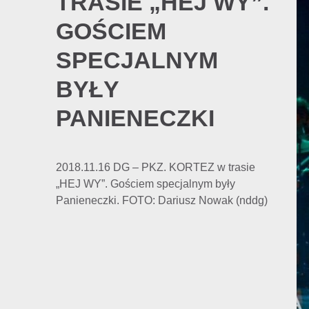
TRASIE „HEJ WY”.
GOŚCIEM
SPECJALNYM
BYŁY
PANIENECZKI
2018.11.16 DG – PKZ. KORTEZ w trasie
„HEJ WY”. Gościem specjalnym były
Panieneczki. FOTO: Dariusz Nowak (nddg)