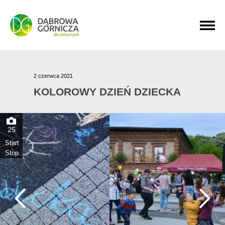
PRZEJDŹ DO MENU GŁÓWNEGO
PRZEJDŹ DO WYSZUKIWARKI
PRZEJDŹ DO TREŚCI
2 czerwca 2021
KOLOROWY DZIEŃ DZIECKA
25
Start
Stop