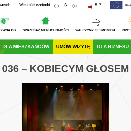
Zmniejsz rozmiar czcionki
Zwiększ rozmiar czcionki
awnych
Wielkość czcionki
A
BIP
TYWNA DG
SPRZEDAŻ NIERUCHOMOŚCI
WALCZYMY ZE SMOGIEM
INPO
DLA MIESZKAŃCÓW
UMÓW WIZYTĘ
DLA BIZNESU
036 – KOBIECYM GŁOSEM