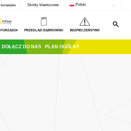
Polski
Skróty klawiszowe
STURZĄD24
PRZEGLĄD DĄBROWSKI
BEZPIECZEŃSTWO
DOŁĄCZ DO NAS
PLAN OGÓLNY