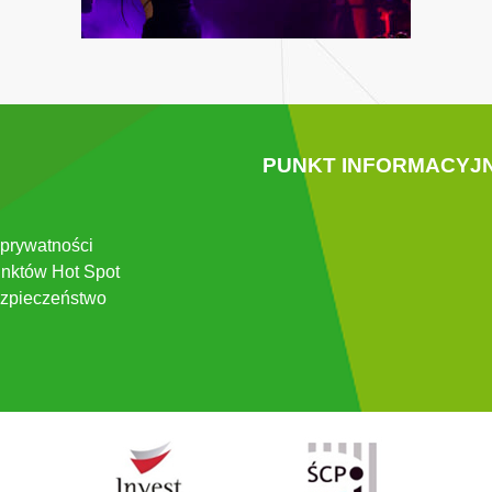
PUNKT INFORMACYJ
 prywatności
nktów Hot Spot
zpieczeństwo