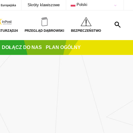
Polski
Skróty klawiszowe
STURZĄD24
PRZEGLĄD DĄBROWSKI
BEZPIECZEŃSTWO
DOŁĄCZ DO NAS
PLAN OGÓLNY