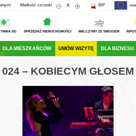
Zmniejsz rozmiar czcionki
Zwiększ rozmiar czcionki
awnych
Wielkość czcionki
A
BIP
TYWNA DG
SPRZEDAŻ NIERUCHOMOŚCI
WALCZYMY ZE SMOGIEM
INPO
DLA MIESZKAŃCÓW
UMÓW WIZYTĘ
DLA BIZNESU
024 – KOBIECYM GŁOSEM