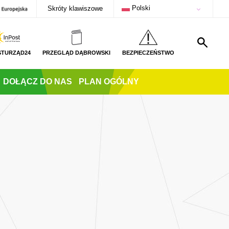
Polski
Skróty klawiszowe
STURZĄD24
PRZEGLĄD DĄBROWSKI
BEZPIECZEŃSTWO
DOŁĄCZ DO NAS
PLAN OGÓLNY