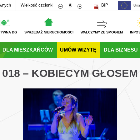
Zmniejsz rozmiar czcionki
Zwiększ rozmiar czcionki
awnych
Wielkość czcionki
A
BIP
TYWNA DG
SPRZEDAŻ NIERUCHOMOŚCI
WALCZYMY ZE SMOGIEM
INPO
DLA MIESZKAŃCÓW
UMÓW WIZYTĘ
DLA BIZNESU
018 – KOBIECYM GŁOSEM