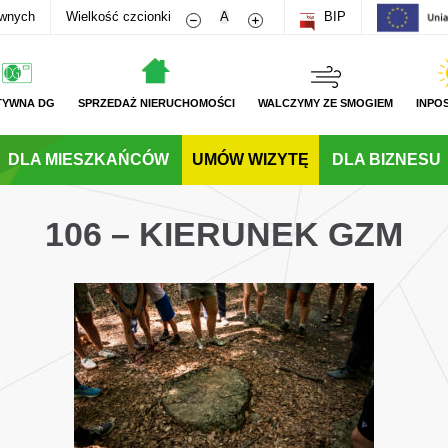
Zmniejsz rozmiar czcionki
Zwiększ rozmiar czcionki
awnych
Wielkość czcionki
A
BIP
TYWNA DG
SPRZEDAŻ NIERUCHOMOŚCI
WALCZYMY ZE SMOGIEM
INPO
DLA MIESZKAŃCÓW
UMÓW WIZYTĘ
DLA BIZNESU
106 – KIERUNEK GZM