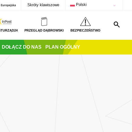
Polski
Skróty klawiszowe
STURZĄD24
PRZEGLĄD DĄBROWSKI
BEZPIECZEŃSTWO
DOŁĄCZ DO NAS
PLAN OGÓLNY