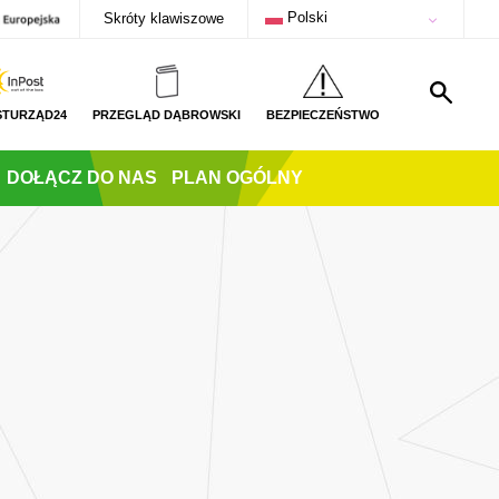
Polski
Skróty klawiszowe
STURZĄD24
PRZEGLĄD DĄBROWSKI
BEZPIECZEŃSTWO
DOŁĄCZ DO NAS
PLAN OGÓLNY