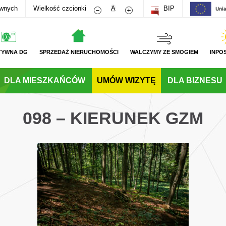
Zmniejsz rozmiar czcionki
Zwiększ rozmiar czcionki
awnych
Wielkość czcionki
A
BIP
TYWNA DG
SPRZEDAŻ NIERUCHOMOŚCI
WALCZYMY ZE SMOGIEM
INPO
DLA MIESZKAŃCÓW
UMÓW WIZYTĘ
DLA BIZNESU
098 – KIERUNEK GZM