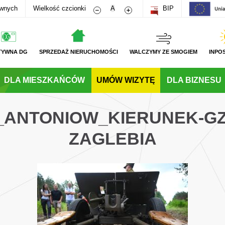
Zmniejsz rozmiar czcionki
Zwiększ rozmiar czcionki
awnych
Wielkość czcionki
A
BIP
TYWNA DG
SPRZEDAŻ NIERUCHOMOŚCI
WALCZYMY ZE SMOGIEM
INPO
DLA MIESZKAŃCÓW
UMÓW WIZYTĘ
DLA BIZNESU
G_ANTONIOW_KIERUNEK-GZ
ZAGLEBIA