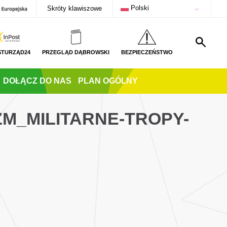
Polski
Skróty klawiszowe
STURZĄD24
PRZEGLĄD DĄBROWSKI
BEZPIECZEŃSTWO
DOŁĄCZ DO NAS
PLAN OGÓLNY
M_MILITARNE-TROPY-