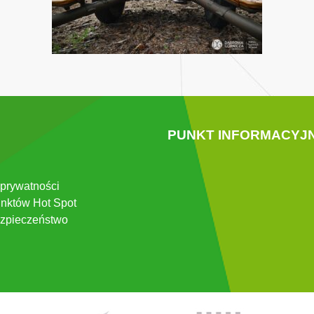
PUNKT INFORMACYJ
 prywatności
nktów Hot Spot
zpieczeństwo