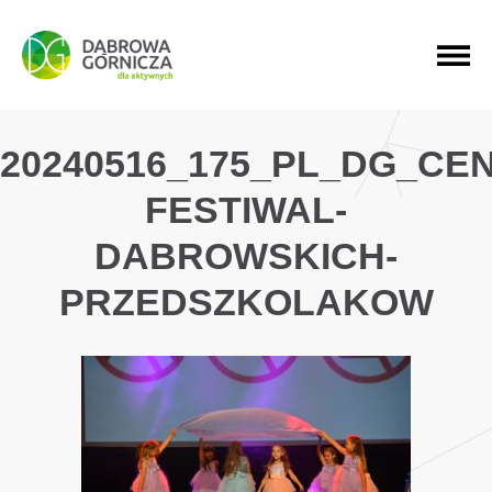
PRZEJDŹ DO MENU GŁÓWNEGO
PRZEJDŹ DO WYSZUKIWARKI
PRZEJDŹ DO TREŚCI
20240516_175_PL_DG_CE
FESTIWAL-
DABROWSKICH-
PRZEDSZKOLAKOW