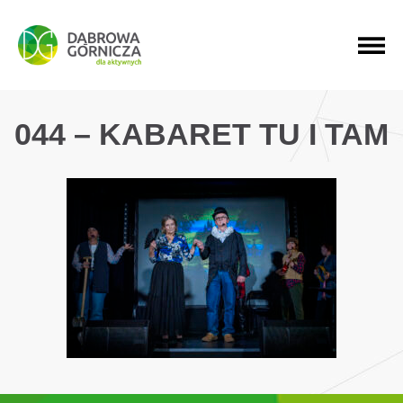
PRZEJDŹ DO MENU GŁÓWNEGO
PRZEJDŹ DO WYSZUKIWARKI
PRZEJDŹ DO TREŚCI
044 – KABARET TU I TAM