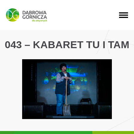
PRZEJDŹ DO MENU GŁÓWNEGO
PRZEJDŹ DO WYSZUKIWARKI
PRZEJDŹ DO TREŚCI
043 – KABARET TU I TAM