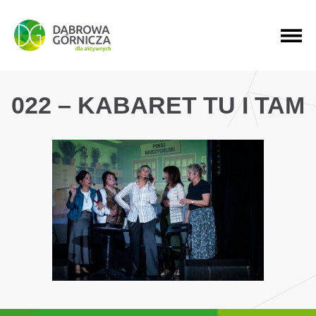
PRZEJDŹ DO MENU GŁÓWNEGO
PRZEJDŹ DO WYSZUKIWARKI
PRZEJDŹ DO TREŚCI
022 – KABARET TU I TAM