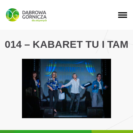
PRZEJDŹ DO MENU GŁÓWNEGO
PRZEJDŹ DO WYSZUKIWARKI
PRZEJDŹ DO TREŚCI
014 – KABARET TU I TAM