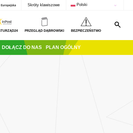
Polski
Skróty klawiszowe
STURZĄD24
PRZEGLĄD DĄBROWSKI
BEZPIECZEŃSTWO
DOŁĄCZ DO NAS
PLAN OGÓLNY