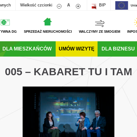
Zmniejsz rozmiar czcionki
Zwiększ rozmiar czcionki
awnych
Wielkość czcionki
A
BIP
TYWNA DG
SPRZEDAŻ NIERUCHOMOŚCI
WALCZYMY ZE SMOGIEM
INPO
DLA MIESZKAŃCÓW
UMÓW WIZYTĘ
DLA BIZNESU
005 – KABARET TU I TAM