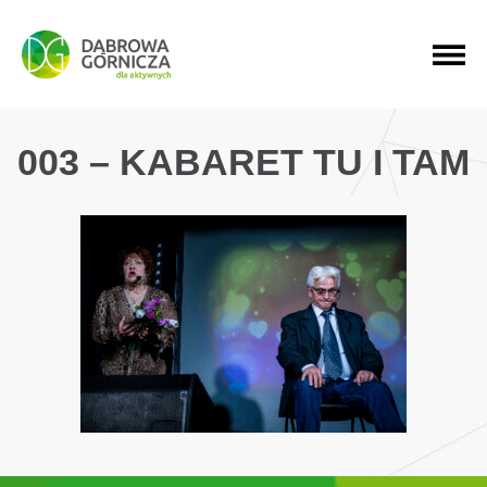
PRZEJDŹ DO MENU GŁÓWNEGO
PRZEJDŹ DO WYSZUKIWARKI
PRZEJDŹ DO TREŚCI
003 – KABARET TU I TAM