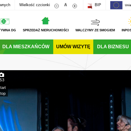
Zmniejsz rozmiar czcionki
Zwiększ rozmiar czcionki
awnych
Wielkość czcionki
A
BIP
TYWNA DG
SPRZEDAŻ NIERUCHOMOŚCI
WALCZYMY ZE SMOGIEM
INPO
DLA MIESZKAŃCÓW
UMÓW WIZYTĘ
DLA BIZNESU
53
tart
top