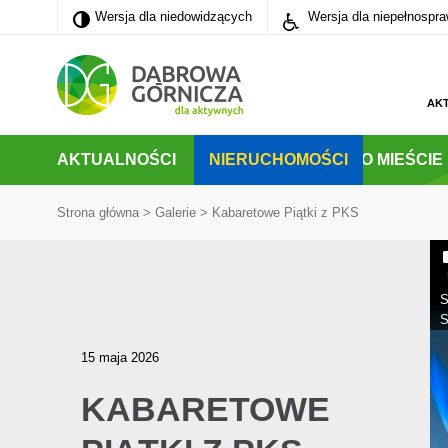
Wersja dla niedowidzących
Wersja dla niedowidzących
Wersja dla niepełnospr
PRZEJDŹ DO MENU GŁÓWNEGO
PRZEJDŹ DO WYSZUKIWARKI
PRZEJDŹ DO TREŚCI
AK
AKTUALNOŚCI
NIERUCHOMOŚCI
O MIEŚCIE
Strona główna
>
Galerie
>
Kabaretowe Piątki z PKS
S
S
15 maja 2026
KABARETOWE