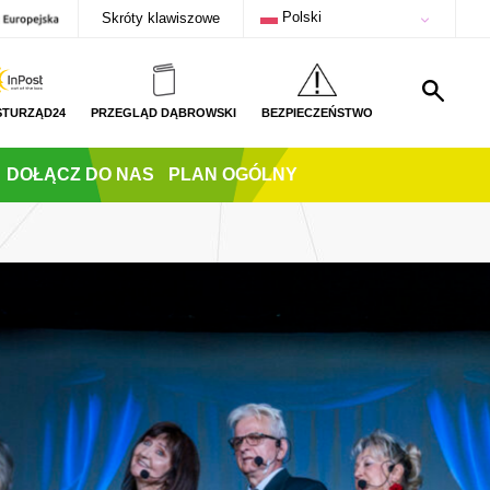
Polski
Skróty klawiszowe
STURZĄD24
PRZEGLĄD DĄBROWSKI
BEZPIECZEŃSTWO
DOŁĄCZ DO NAS
PLAN OGÓLNY