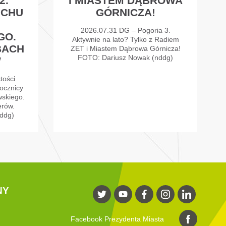
2.
I MIASTEM DĄBROWA
UCHU
GÓRNICZA!
2026.07.31 DG – Pogoria 3.
GO.
Aktywnie na lato? Tylko z Radiem
BACH
ZET i Miastem Dąbrowa Górnicza!
FOTO: Dariusz Nowak (nddg)
W
tości
ocznicy
skiego.
erów.
ddg)
NY
Facebook Prezydenta Miasta