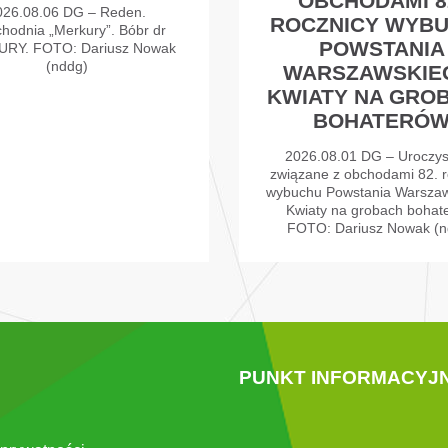
OBCHODAMI 8
026.08.06 DG – Reden.
ROCZNICY WYB
chodnia „Merkury”. Bóbr dr
POWSTANIA
RY. FOTO: Dariusz Nowak
(nddg)
WARSZAWSKIE
KWIATY NA GRO
BOHATERÓ
2026.08.01 DG – Uroczys
związane z obchodami 82. r
wybuchu Powstania Warszaw
Kwiaty na grobach bohat
FOTO: Dariusz Nowak (n
PUNKT INFORMACYJ