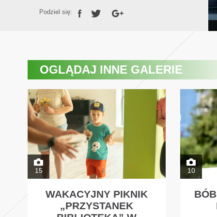
Podziel się:
OGLĄDAJ
INNE GALERIE
15
10
WAKACYJNY PIKNIK
BÓB
„PRZYSTANEK