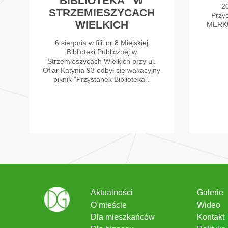
BIBLIOTEKA” W
2
STRZEMIESZYCACH
Przy
WIELKICH
MERKU
6 sierpnia w filii nr 8 Miejskiej
Biblioteki Publicznej w
Strzemieszycach Wielkich przy ul.
Ofiar Katynia 93 odbył się wakacyjny
piknik "Przystanek Biblioteka".
Aktualności
Galerie
O mieście
Wideo
Dla mieszkańców
Kontakt