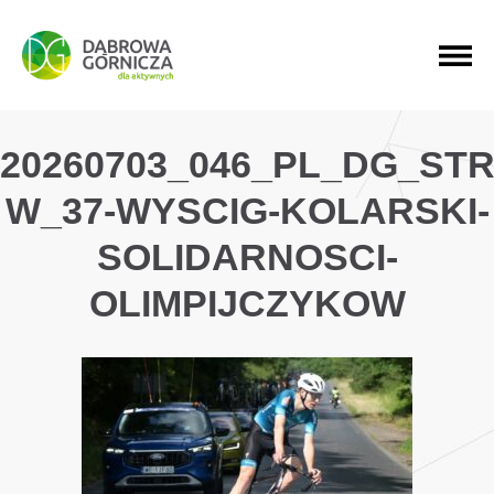
PRZEJDŹ DO MENU GŁÓWNEGO
PRZEJDŹ DO WYSZUKIWARKI
PRZEJDŹ DO TREŚCI
20260703_046_PL_DG_ST
W_37-WYSCIG-KOLARSKI-
SOLIDARNOSCI-
OLIMPIJCZYKOW