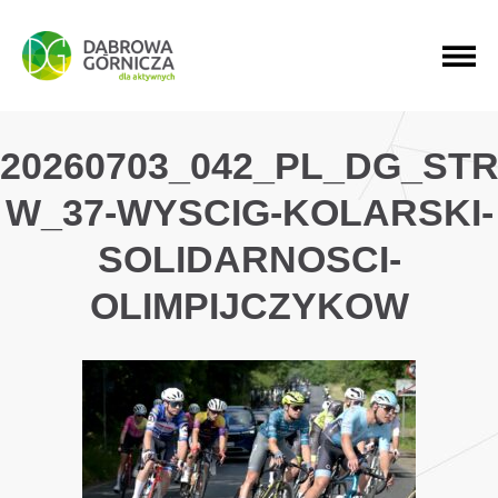
PRZEJDŹ DO MENU GŁÓWNEGO
PRZEJDŹ DO WYSZUKIWARKI
PRZEJDŹ DO TREŚCI
20260703_042_PL_DG_ST
W_37-WYSCIG-KOLARSKI-
SOLIDARNOSCI-
OLIMPIJCZYKOW