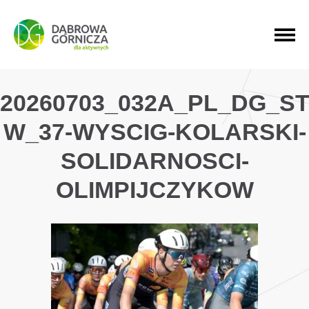
PRZEJDŹ DO MENU GŁÓWNEGO
PRZEJDŹ DO WYSZUKIWARKI
PRZEJDŹ DO TREŚCI
20260703_032A_PL_DG_S
W_37-WYSCIG-KOLARSKI-
SOLIDARNOSCI-
OLIMPIJCZYKOW