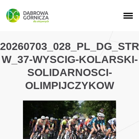
PRZEJDŹ DO MENU GŁÓWNEGO
PRZEJDŹ DO WYSZUKIWARKI
PRZEJDŹ DO TREŚCI
20260703_028_PL_DG_ST
W_37-WYSCIG-KOLARSKI-
SOLIDARNOSCI-
OLIMPIJCZYKOW