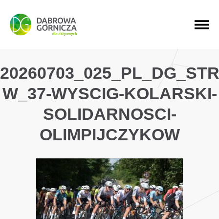
PRZEJDŹ DO MENU GŁÓWNEGO
PRZEJDŹ DO WYSZUKIWARKI
PRZEJDŹ DO TREŚCI
20260703_025_PL_DG_ST
W_37-WYSCIG-KOLARSKI-
SOLIDARNOSCI-
OLIMPIJCZYKOW