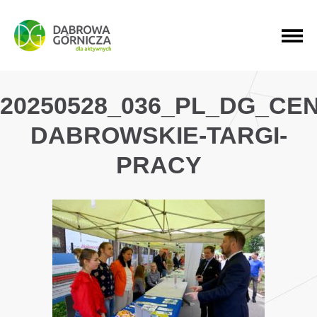
PRZEJDŹ DO MENU GŁÓWNEGO
PRZEJDŹ DO WYSZUKIWARKI
PRZEJDŹ DO TREŚCI
20250528_036_PL_DG_CE
DABROWSKIE-TARGI-
PRACY