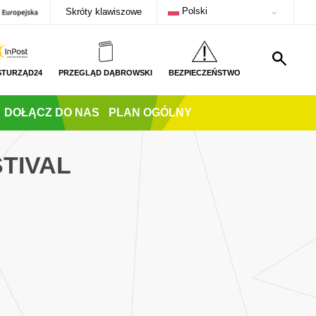
Polski
Skróty klawiszowe
STURZĄD24
PRZEGLĄD DĄBROWSKI
BEZPIECZEŃSTWO
DOŁĄCZ DO NAS
PLAN OGÓLNY
STIVAL