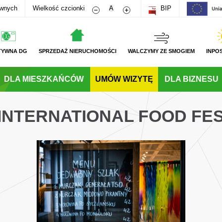
Zmniejsz rozmiar czcionki
Zwiększ rozmiar czcionki
awnych
Wielkość czcionki
A
BIP
TYWNA DG
SPRZEDAŻ NIERUCHOMOŚCI
WALCZYMY ZE SMOGIEM
INPO
DLA MIESZKAŃCÓW
UMÓW WIZYTĘ
DLA BIZNESU
 INTERNATIONAL FOOD FE