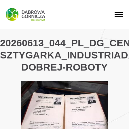
PRZEJDŹ DO MENU GŁÓWNEGO
PRZEJDŹ DO WYSZUKIWARKI
PRZEJDŹ DO TREŚCI
20260613_044_PL_DG_CE
SZTYGARKA_INDUSTRIAD
DOBREJ-ROBOTY