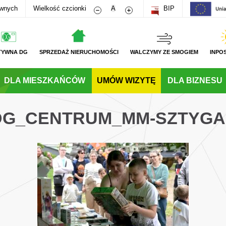
Zmniejsz rozmiar czcionki
Zwiększ rozmiar czcionki
awnych
Wielkość czcionki
A
BIP
TYWNA DG
SPRZEDAŻ NIERUCHOMOŚCI
WALCZYMY ZE SMOGIEM
INPO
DLA MIESZKAŃCÓW
UMÓW WIZYTĘ
DLA BIZNESU
_DG_CENTRUM_MM-SZTYG