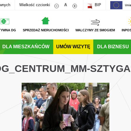
Zmniejsz rozmiar czcionki
Zwiększ rozmiar czcionki
awnych
Wielkość czcionki
A
BIP
TYWNA DG
SPRZEDAŻ NIERUCHOMOŚCI
WALCZYMY ZE SMOGIEM
INPO
DLA MIESZKAŃCÓW
UMÓW WIZYTĘ
DLA BIZNESU
_DG_CENTRUM_MM-SZTYG