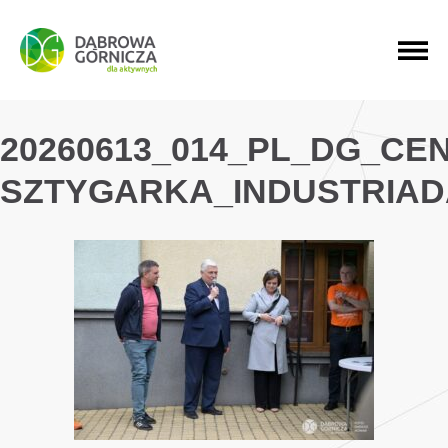
PRZEJDŹ DO MENU GŁÓWNEGO
PRZEJDŹ DO WYSZUKIWARKI
PRZEJDŹ DO TREŚCI
20260613_014_PL_DG_CE
SZTYGARKA_INDUSTRIAD