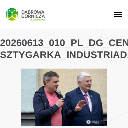
PRZEJDŹ DO MENU GŁÓWNEGO
PRZEJDŹ DO WYSZUKIWARKI
PRZEJDŹ DO TREŚCI
20260613_010_PL_DG_CE
SZTYGARKA_INDUSTRIAD