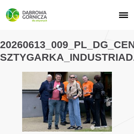
PRZEJDŹ DO MENU GŁÓWNEGO
PRZEJDŹ DO WYSZUKIWARKI
PRZEJDŹ DO TREŚCI
20260613_009_PL_DG_CE
SZTYGARKA_INDUSTRIAD