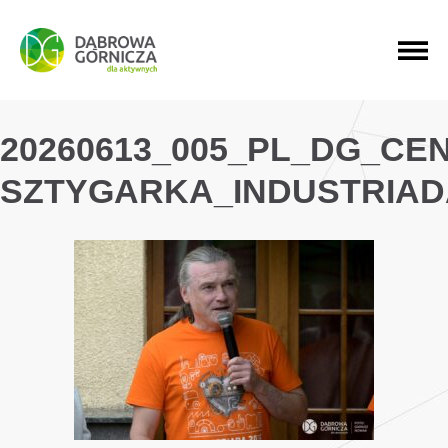
PRZEJDŹ DO MENU GŁÓWNEGO
PRZEJDŹ DO WYSZUKIWARKI
PRZEJDŹ DO TREŚCI
20260613_005_PL_DG_CE
SZTYGARKA_INDUSTRIAD