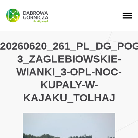
PRZEJDŹ DO MENU GŁÓWNEGO
PRZEJDŹ DO WYSZUKIWARKI
PRZEJDŹ DO TREŚCI
20260620_261_PL_DG_PO
3_ZAGLEBIOWSKIE-
WIANKI_3-OPL-NOC-
KUPALY-W-
KAJAKU_TOLHAJ