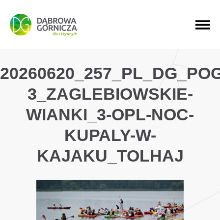
PRZEJDŹ DO MENU GŁÓWNEGO
PRZEJDŹ DO WYSZUKIWARKI
PRZEJDŹ DO TREŚCI
20260620_257_PL_DG_PO
3_ZAGLEBIOWSKIE-
WIANKI_3-OPL-NOC-
KUPALY-W-
KAJAKU_TOLHAJ