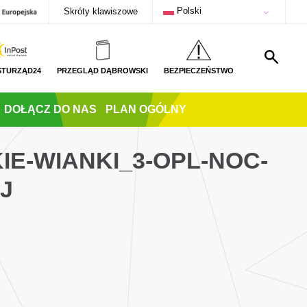
Polski
Skróty klawiszowe
STURZĄD24
PRZEGLĄD DĄBROWSKI
BEZPIECZEŃSTWO
DOŁĄCZ DO NAS
PLAN OGÓLNY
IE-WIANKI_3-OPL-NOC-
J