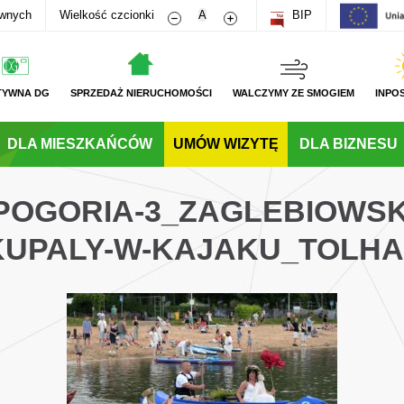
Zmniejsz rozmiar czcionki
Zwiększ rozmiar czcionki
awnych
Wielkość czcionki
A
BIP
TYWNA DG
SPRZEDAŻ NIERUCHOMOŚCI
WALCZYMY ZE SMOGIEM
INPO
DLA MIESZKAŃCÓW
UMÓW WIZYTĘ
DLA BIZNESU
POGORIA-3_ZAGLEBIOWSK
KUPALY-W-KAJAKU_TOLHA