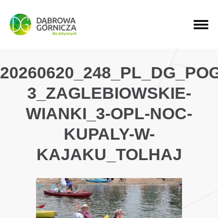
PRZEJDŹ DO MENU GŁÓWNEGO
PRZEJDŹ DO WYSZUKIWARKI
PRZEJDŹ DO TREŚCI
20260620_248_PL_DG_PO
3_ZAGLEBIOWSKIE-
WIANKI_3-OPL-NOC-
KUPALY-W-
KAJAKU_TOLHAJ