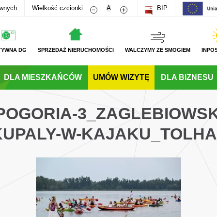
Zmniejsz rozmiar czcionki
Zwiększ rozmiar czcionki
awnych
Wielkość czcionki
A
BIP
TYWNA DG
SPRZEDAŻ NIERUCHOMOŚCI
WALCZYMY ZE SMOGIEM
INPO
DLA MIESZKAŃCÓW
UMÓW WIZYTĘ
DLA BIZNESU
POGORIA-3_ZAGLEBIOWSK
KUPALY-W-KAJAKU_TOLHA