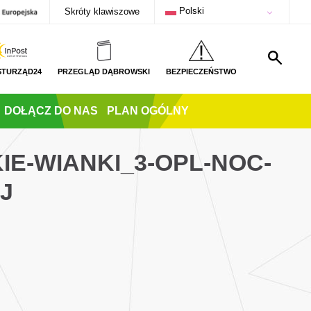
Polski
Skróty klawiszowe
STURZĄD24
PRZEGLĄD DĄBROWSKI
BEZPIECZEŃSTWO
DOŁĄCZ DO NAS
PLAN OGÓLNY
IE-WIANKI_3-OPL-NOC-
J