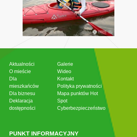
Aktualności
Galerie
O mieście
Wideo
Dla
Kontakt
mieszkańców
Polityka prywatności
Dla biznesu
Mapa punktów Hot
Deklaracja
Spot
dostępności
Cyberbezpieczeństwo
PUNKT INFORMACYJNY