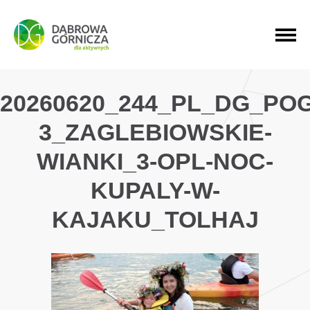
PRZEJDŹ DO MENU GŁÓWNEGO
PRZEJDŹ DO WYSZUKIWARKI
PRZEJDŹ DO TREŚCI
20260620_244_PL_DG_PO
3_ZAGLEBIOWSKIE-
WIANKI_3-OPL-NOC-
KUPALY-W-
KAJAKU_TOLHAJ