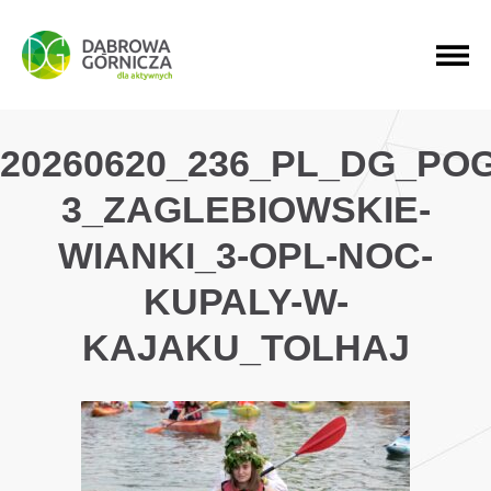
PRZEJDŹ DO MENU GŁÓWNEGO
PRZEJDŹ DO WYSZUKIWARKI
PRZEJDŹ DO TREŚCI
20260620_236_PL_DG_PO
3_ZAGLEBIOWSKIE-
WIANKI_3-OPL-NOC-
KUPALY-W-
KAJAKU_TOLHAJ