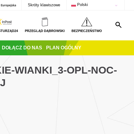
Polski
Skróty klawiszowe
STURZĄD24
PRZEGLĄD DĄBROWSKI
BEZPIECZEŃSTWO
DOŁĄCZ DO NAS
PLAN OGÓLNY
IE-WIANKI_3-OPL-NOC-
J