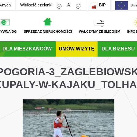
Zmniejsz rozmiar czcionki
Zwiększ rozmiar czcionki
awnych
Wielkość czcionki
A
BIP
TYWNA DG
SPRZEDAŻ NIERUCHOMOŚCI
WALCZYMY ZE SMOGIEM
INPO
DLA MIESZKAŃCÓW
UMÓW WIZYTĘ
DLA BIZNESU
POGORIA-3_ZAGLEBIOWSK
KUPALY-W-KAJAKU_TOLHA