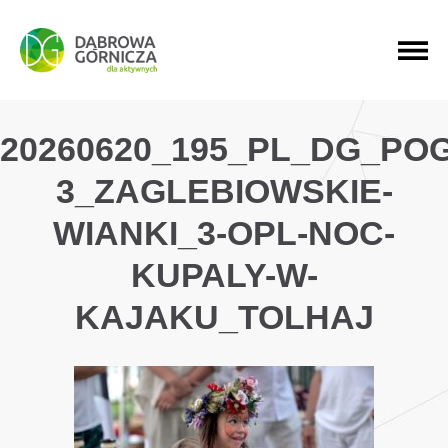
PRZEJDŹ DO MENU GŁÓWNEGO
PRZEJDŹ DO WYSZUKIWARKI
PRZEJDŹ DO TREŚCI
20260620_195_PL_DG_PO
3_ZAGLEBIOWSKIE-
WIANKI_3-OPL-NOC-
KUPALY-W-
KAJAKU_TOLHAJ