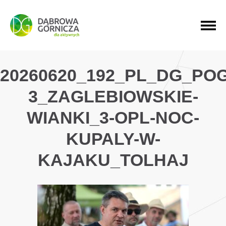
PRZEJDŹ DO MENU GŁÓWNEGO
PRZEJDŹ DO WYSZUKIWARKI
PRZEJDŹ DO TREŚCI
20260620_192_PL_DG_PO
3_ZAGLEBIOWSKIE-
WIANKI_3-OPL-NOC-
KUPALY-W-
KAJAKU_TOLHAJ