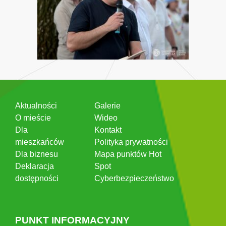
Aktualności
Galerie
O mieście
Wideo
Dla
Kontakt
mieszkańców
Polityka prywatności
Dla biznesu
Mapa punktów Hot
Deklaracja
Spot
dostępności
Cyberbezpieczeństwo
PUNKT INFORMACYJNY