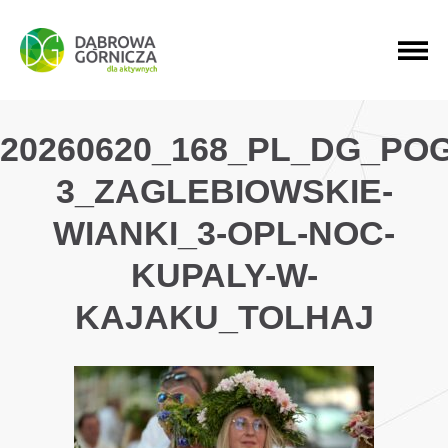
PRZEJDŹ DO MENU GŁÓWNEGO
PRZEJDŹ DO WYSZUKIWARKI
PRZEJDŹ DO TREŚCI
20260620_168_PL_DG_PO
3_ZAGLEBIOWSKIE-
WIANKI_3-OPL-NOC-
KUPALY-W-
KAJAKU_TOLHAJ