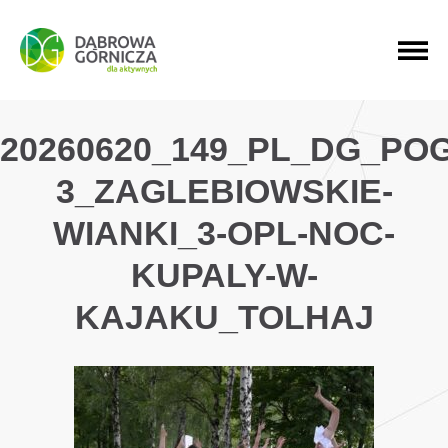
PRZEJDŹ DO MENU GŁÓWNEGO
PRZEJDŹ DO WYSZUKIWARKI
PRZEJDŹ DO TREŚCI
20260620_149_PL_DG_PO
3_ZAGLEBIOWSKIE-
WIANKI_3-OPL-NOC-
KUPALY-W-
KAJAKU_TOLHAJ