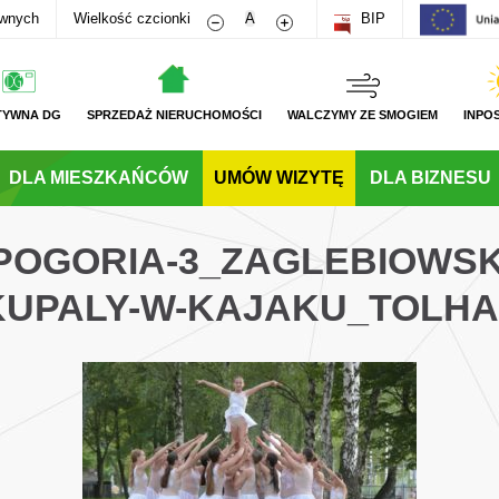
Zmniejsz rozmiar czcionki
Zwiększ rozmiar czcionki
awnych
Wielkość czcionki
A
BIP
TYWNA DG
SPRZEDAŻ NIERUCHOMOŚCI
WALCZYMY ZE SMOGIEM
INPO
DLA MIESZKAŃCÓW
UMÓW WIZYTĘ
DLA BIZNESU
POGORIA-3_ZAGLEBIOWSK
KUPALY-W-KAJAKU_TOLHA