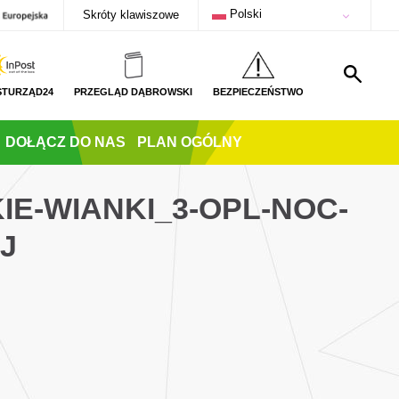
Polski
Skróty klawiszowe
STURZĄD24
PRZEGLĄD DĄBROWSKI
BEZPIECZEŃSTWO
DOŁĄCZ DO NAS
PLAN OGÓLNY
IE-WIANKI_3-OPL-NOC-
J