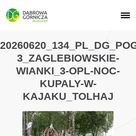
PRZEJDŹ DO MENU GŁÓWNEGO
PRZEJDŹ DO WYSZUKIWARKI
PRZEJDŹ DO TREŚCI
20260620_134_PL_DG_PO
3_ZAGLEBIOWSKIE-
WIANKI_3-OPL-NOC-
KUPALY-W-
KAJAKU_TOLHAJ